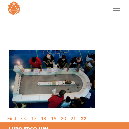
First
<<
17
18
19
20
21
22