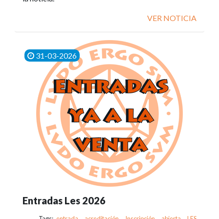
VER NOTICIA
31-03-2026
Entradas Les 2026
Tags:
entrada
,
acreditación
,
Inscripción
,
abierta
,
LES