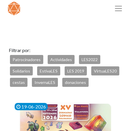
Filtrar por:
Patrocinadores
Actividades
LES2022
Solidarios
EstivaLES
LES 2019
VirtuaLES20
cestas
InvernaLES
donaciones
19-06-2026