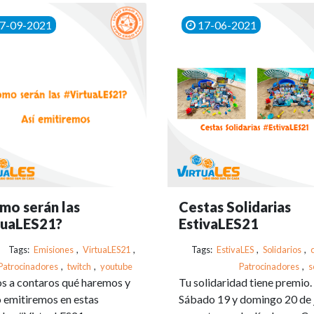
7-09-2021
17-06-2021
mo serán las
Cestas Solidarias
tuaLES21?
EstivaLES21
Tags:
Emisiones
,
VirtuaLES21
,
Tags:
EstivaLES
,
Solidarios
,
Patrocinadores
,
twitch
,
youtube
Patrocinadores
,
s
 a contaros qué haremos y
Tu solidaridad tiene premio.
emitiremos en estas
Sábado 19 y domingo 20 de j