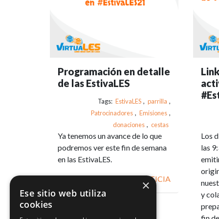
Programación en detalle
Link
de las EstivaLES
act
#Es
Tags:
EstivaLES
,
parrilla
,
Patrocinadores
,
Emisiones
,
donaciones
,
cestas
Ya tenemos un avance de lo que
Los d
podremos ver este fin de semana
las 9
en las EstivaLES.
emiti
origi
VER NOTICIA
×
nuest
Ese sitio web utiliza
y col
cookies
prepa
fin d