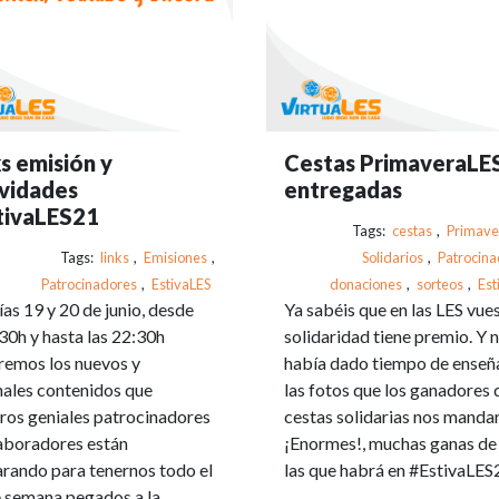
s emisión y
Cestas PrimaveraLE
ividades
entregadas
tivaLES21
Tags:
cestas
,
Primave
Tags:
links
,
Emisiones
,
Solidarios
,
Patrocina
Patrocinadores
,
EstivaLES
donaciones
,
sorteos
,
Est
ías 19 y 20 de junio, desde
Ya sabéis que en las LES vue
:30h y hasta las 22:30h
solidaridad tiene premio. Y 
remos los nuevos y
había dado tiempo de enseñ
nales contenidos que
las fotos que los ganadores 
ros geniales patrocinadores
cestas solidarias nos manda
aboradores están
¡Enormes!, muchas ganas de
rando para tenernos todo el
las que habrá en #EstivaLES
e semana pegados a la