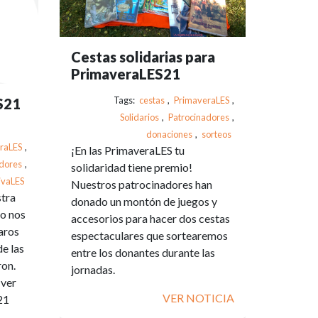
Cestas solidarias para
PrimaveraLES21
Tags:
cestas
,
PrimaveraLES
,
S21
Solidarios
,
Patrocinadores
,
donaciones
,
sorteos
raLES
,
¡En las PrimaveraLES tu
dores
,
solidaridad tiene premio!
ivaLES
Nuestros patrocinadores han
stra
donado un montón de juegos y
no nos
accesorios para hacer dos cestas
aros
espectaculares que sortearemos
de las
entre los donantes durante las
ron.
jornadas.
 ver
VER NOTICIA
21