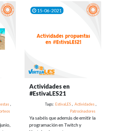
15-06-2021
Actividades en
#EstivaLES21
cestas
,
Tags:
EstivaLES
,
Actividades
,
orteos
Patrocinadores
Ya sabéis que además de emitir la
unio,
programación en Twitch y