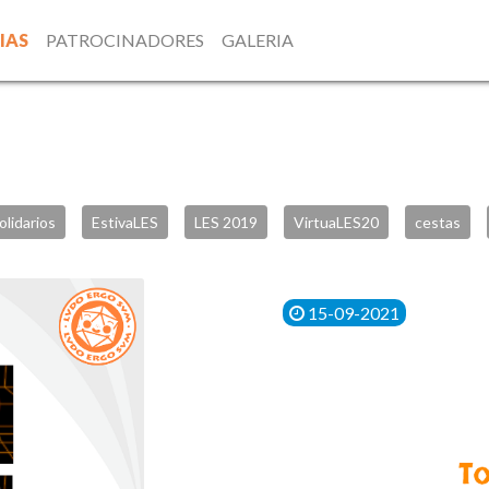
IAS
PATROCINADORES
GALERIA
olidarios
EstivaLES
LES 2019
VirtuaLES20
cestas
15-09-2021