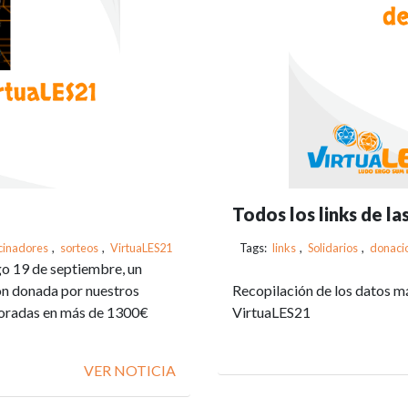
Todos los links de la
cinadores
,
sorteos
,
VirtuaLES21
Tags:
links
,
Solidarios
,
donaci
go 19 de septiembre, un
ión donada por nuestros
Recopilación de los datos má
aloradas en más de 1300€
VirtuaLES21
VER NOTICIA