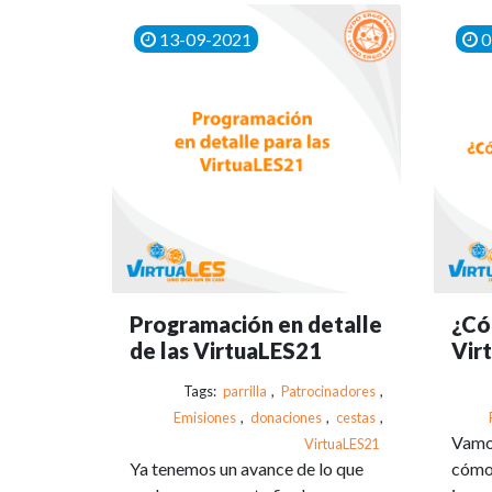
13-09-2021
0
Programación en detalle
¿Có
de las VirtuaLES21
Vir
Tags:
parrilla
,
Patrocinadores
,
Emisiones
,
donaciones
,
cestas
,
Vamos
VirtuaLES21
Ya tenemos un avance de lo que
cómo 