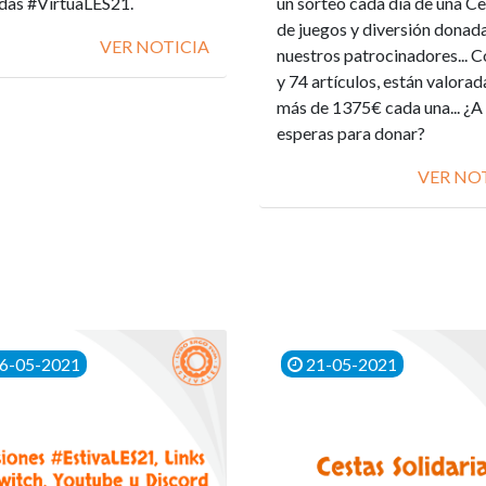
das #VirtuaLES21.
un sorteo cada día de una C
de juegos y diversión donad
VER NOTICIA
nuestros patrocinadores... 
y 74 artículos, están valorad
más de 1375€ cada una... ¿A
esperas para donar?
VER NO
6-05-2021
21-05-2021