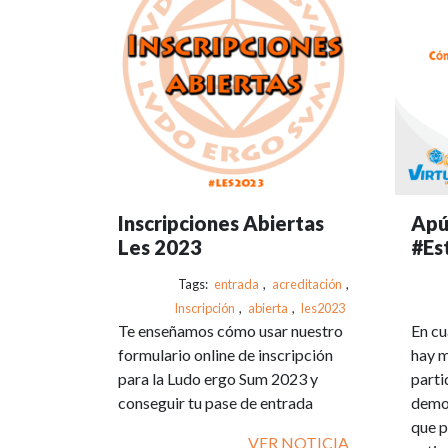
Inscripciones Abiertas
Apún
Les 2023
#Es
Tags:
entrada
,
acreditación
,
Inscripción
,
abierta
,
les2023
Te enseñamos cómo usar nuestro
En cu
formulario online de inscripción
hay m
para la Ludo ergo Sum 2023 y
parti
conseguir tu pase de entrada
demos
que p
VER NOTICIA