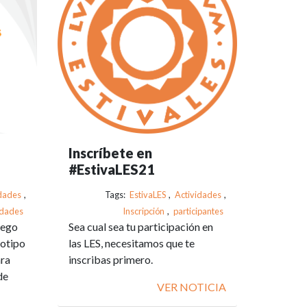
Inscríbete en
#EstivaLES21
dades
,
Tags:
EstivaLES
,
Actividades
,
vidades
Inscripción
,
participantes
uego
Sea cual sea tu participación en
totipo
las LES, necesitamos que te
ara
inscribas primero.
de
VER NOTICIA