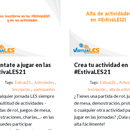
tate a jugar en las
Crea tu actividad en
tivaLES21
#EstivaLES21
Tags:
EstivaLES
,
Actividades
,
Tags:
EstivaLES
,
Activi
Inscripción
,
participantes
Inscripción
,
alta de acti
alquier jornada LES siempre
¿Tienes una partida de rol, j
ultitud de actividades -
de mesa, demostración, pro
das de rol, juegos de mesa,
o cualquier otra actividad p
traciones, charlas,...- en las
jugar en las jornadas? ¡Dala 
uedes participar
alta fácilmente!