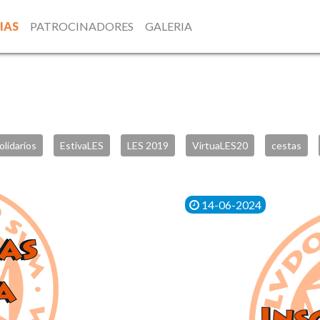
IAS
PATROCINADORES
GALERIA
olidarios
EstivaLES
LES 2019
VirtuaLES20
cestas
14-06-2024