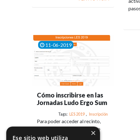
activ
pasos
11-06-2019
Cómo inscribirse en las
Jornadas Ludo Ergo Sum
Tags:
LES 2019
,
Inscripción
Para poder acceder al recinto,
participar en las actividades o
×
comprar en el mercadillo
Ese sitio web utiliza