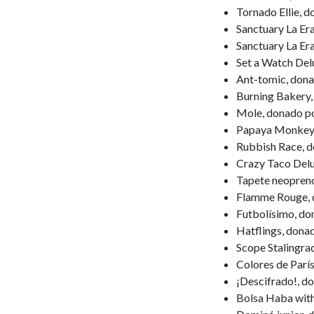
Tornado Ellie,
Sanctuary La Er
Sanctuary La Er
Set a Watch De
Ant-tomic, don
Burning Bakery,
Mole, donado p
Papaya Monkey,
Rubbish Race, 
Crazy Taco Delu
Tapete neopreno
Flamme Rouge, 
Futbolísimo, do
Hatflings, dona
Scope Stalingra
Colores de Parí
¡Descifrado!, d
Bolsa Haba wit