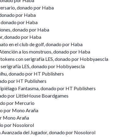
 donado por Haba
iversario, donado por Haba
 donado por Haba
, donado por Haba
ones, donado por Haba
or, donado por Haba
ato en el club de golf, donado por Haba
- Atención a los monstruos, donado por Haba
 tokens con serigrafía LES, donado por Hobbyaescla
 serigrafía LES, donado por Hobbyaescla
ulhu, donado por HT Publishers
ado por HT Publishers
ipiélago Fantasma, donado por HT Publishers
do por LittleHouse Boardgames
ado por Mercurio
do por Mono Araña
or Mono Araña
o por Nosolorol
 Avanzada del Jugador, donado por Nosolorol