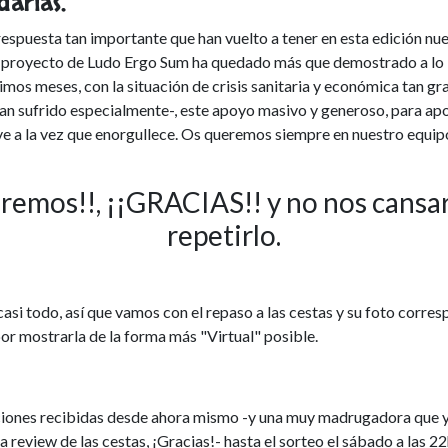
darias.
espuesta tan importante que han vuelto a tener en esta edición nu
 proyecto de Ludo Ergo Sum ha quedado más que demostrado a lo 
timos meses, con la situación de crisis sanitaria y económica tan g
han sufrido especialmente-, este apoyo masivo y generoso, para ap
e a la vez que enorgullece. Os queremos siempre en nuestro equipo
remos!!, ¡¡GRACIAS!! y no nos cans
repetirlo.
casi todo, así que vamos con el repaso a las cestas y su foto corres
r mostrarla de la forma más "Virtual" posible.
ciones recibidas desde ahora mismo -y una muy madrugadora que 
a review de las cestas, ¡Gracias!- hasta el sorteo el sábado a las 22