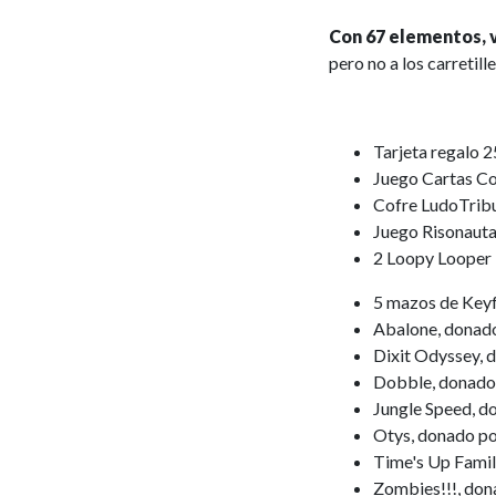
Con 67 elementos, 
pero no a los carretille
Tarjeta regalo 
Juego Cartas Co
Cofre LudoTrib
Juego Risonauta
2 Loopy Loope
5 mazos de Key
Abalone, donad
Dixit Odyssey,
Dobble, donado
Jungle Speed, 
Otys, donado p
Time's Up Fami
Zombies!!!, do