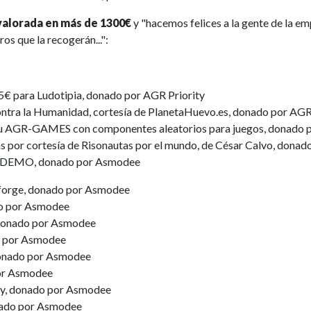
valorada en más de 1300€
y "hacemos felices a la gente de la em
ros que la recogerán...":
25€ para Ludotipia, donado por AGR Priority
ntra la Humanidad, cortesía de PlanetaHuevo.es, donado por AGR
u AGR-GAMES con componentes aleatorios para juegos, donado p
s por cortesía de Risonautas por el mundo, de César Calvo, donad
r DEMO, donado por Asmodee
forge, donado por Asmodee
o por Asmodee
 donado por Asmodee
 por Asmodee
donado por Asmodee
or Asmodee
ly, donado por Asmodee
nado por Asmodee