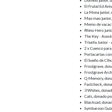
Dominó junior,
El Frutal Ed An
La Mona junior,
Mao mao junior
Memo de vacaci
Rhino Hero juni
The Key - Asesin
Triunfa Junior 
2 x Cuenco para
Portacartas con
El Sueño de Cth
Frostgrave, don
Frostgrave Arch
Q Memory, dona
Fastcheck, don
3 Wishes, dona
Cats, donado p
Blacksad, donad
Symbaroun Guía