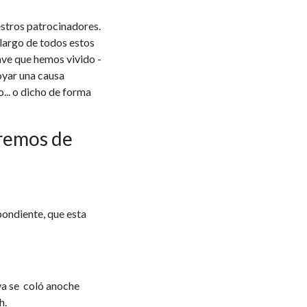
estros patrocinadores.
largo de todos estos
rave que hemos vivido -
oyar una causa
... o dicho de forma
aremos de
pondiente, que esta
ya se coló anoche
h.