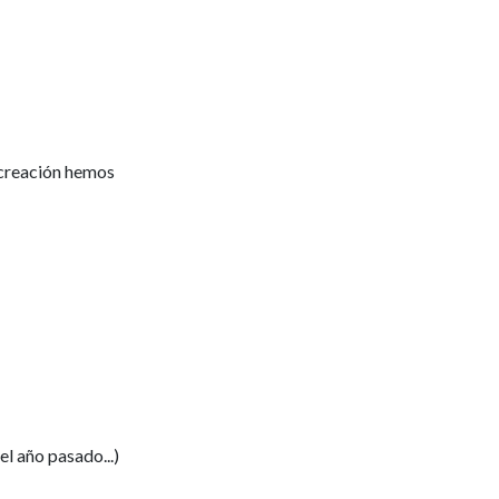
 creación hemos
el año pasado...)