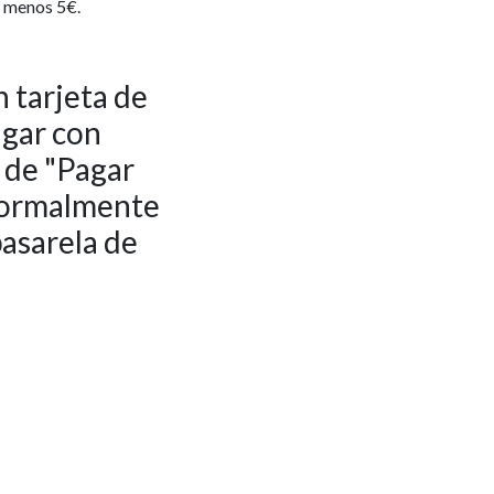
l menos 5€.
 tarjeta de
agar con
o de "Pagar
 normalmente
pasarela de