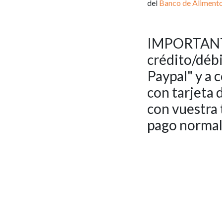
del
Banco de Aliment
IMPORTANTE:
crédito/débi
Paypal" y a 
con tarjeta 
con vuestra t
pago normal