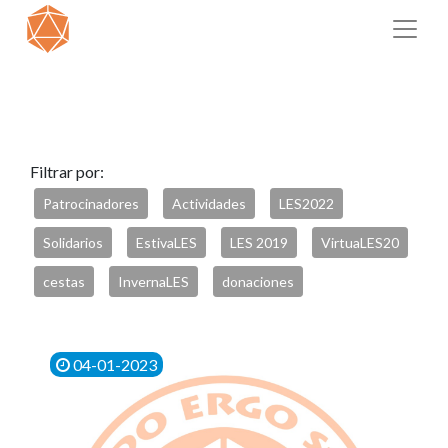
Filtrar por:
Patrocinadores
Actividades
LES2022
Solidarios
EstivaLES
LES 2019
VirtuaLES20
cestas
InvernaLES
donaciones
04-01-2023