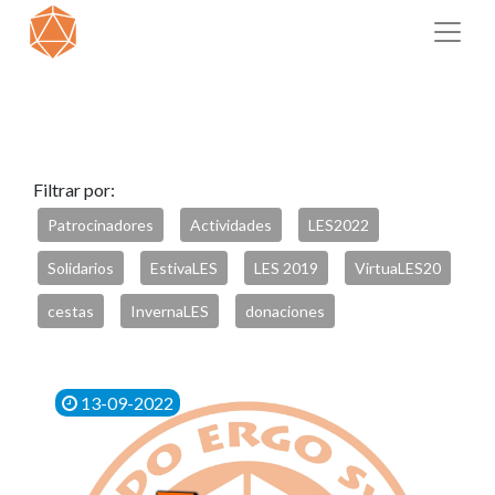
Filtrar por:
Patrocinadores
Actividades
LES2022
Solidarios
EstivaLES
LES 2019
VirtuaLES20
cestas
InvernaLES
donaciones
13-09-2022