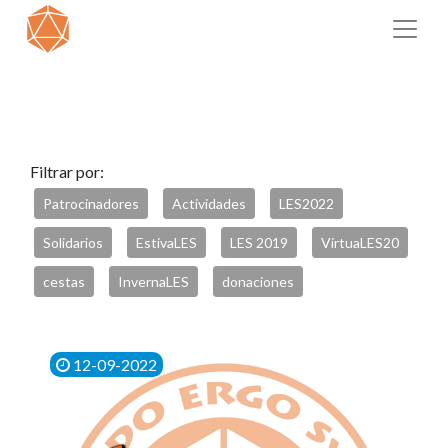
Filtrar por:
Patrocinadores
Actividades
LES2022
Solidarios
EstivaLES
LES 2019
VirtuaLES20
cestas
InvernaLES
donaciones
12-09-2022