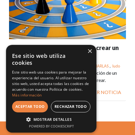
De la cabeza a la mesa: cómo crear un
×
juego.
Ese sitio web utiliza
cookies
Tags:
PrimaveraLES
,
CHARLAS
,
ludo
Este sitio web usa cookies para mejorar la
Conoce qué partes intervienen en la creación de un
experiencia del usuario. Al utilizar nuestro
juego de mesa. Una mesa redonda para crear.
sitio web, usted acepta todas las cookies de
acuerdo con nuestra Política de cookies.
VER NOTICIA
Más información
ACEPTAR TODO
RECHAZAR TODO
MOSTRAR DETALLES
POWERED BY COOKIESCRIPT
LUDO ERGO SUM