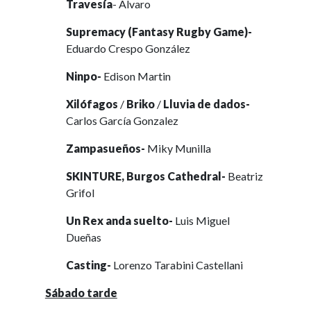
Travesía
- Álvaro
Supremacy (Fantasy Rugby Game)-
Eduardo Crespo González
Ninpo-
Edison Martin
Xilófagos
/
Briko
/
Lluvia de dados-
Carlos García Gonzalez
Zampasueños-
Miky Munilla
SKINTURE, Burgos Cathedral-
Beatriz
Grifol
Un Rex anda suelto-
Luis Miguel
Dueñas
Casting-
Lorenzo Tarabini Castellani
Sábado tarde