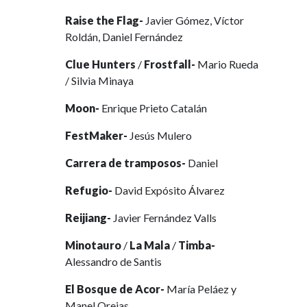
Raise the Flag-
Javier Gómez, Víctor
Roldán, Daniel Fernández
Clue Hunters
/
Frostfall-
Mario Rueda
/ Silvia Minaya
Moon-
Enrique Prieto Catalán
FestMaker-
Jesús Mulero
Carrera de tramposos-
Daniel
Refugio-
David Expósito Álvarez
Reijiang-
Javier Fernández Valls
Minotauro
/
La Mala
/
Timba-
Alessandro de Santis
El Bosque de Acor-
María Peláez y
Manel Orejas