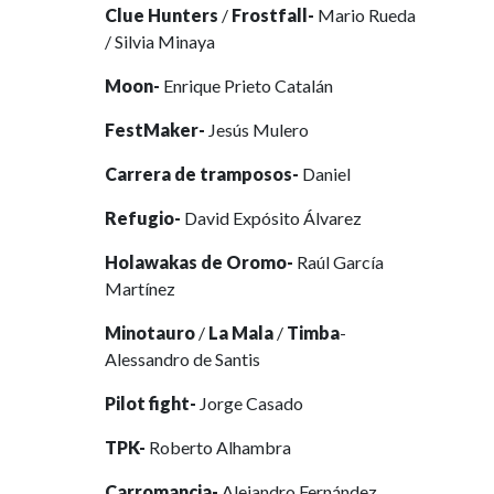
Clue Hunters
/
Frostfall-
Mario Rueda
/ Silvia Minaya
Moon-
Enrique Prieto Catalán
FestMaker-
Jesús Mulero
Carrera de tramposos-
Daniel
Refugio-
David Expósito Álvarez
Holawakas de Oromo-
Raúl García
Martínez
Minotauro
/
La Mala
/
Timba
-
Alessandro de Santis
Pilot fight-
Jorge Casado
TPK-
Roberto Alhambra
Carromancia-
Alejandro Fernández