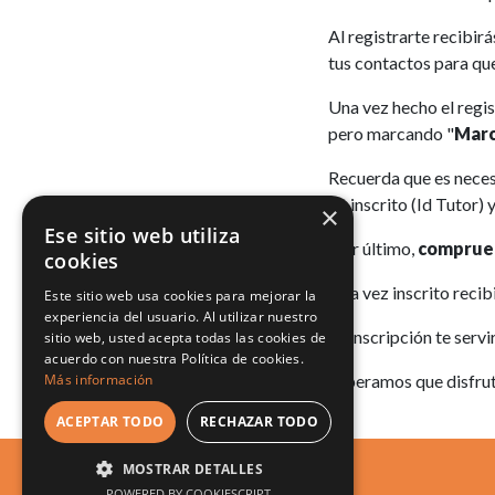
Al registrarte recibir
tus contactos para que
Una vez hecho el regis
pero marcando "
Marc
Recuerda que es necesa
de inscrito (Id Tutor)
×
Ese sitio web utiliza
Por último,
compru
cookies
Una vez inscrito recibi
Este sitio web usa cookies para mejorar la
experiencia del usuario. Al utilizar nuestro
La inscripción te serv
sitio web, usted acepta todas las cookies de
acuerdo con nuestra Política de cookies.
Más información
Esperamos que disfrut
ACEPTAR TODO
RECHAZAR TODO
LUDO ERGO SUM
MOSTRAR DETALLES
POWERED BY COOKIESCRIPT