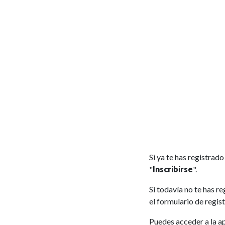
Si ya te has registrado
"
Inscribirse
".
Si todavía no te has r
el formulario de regist
Puedes acceder a la a