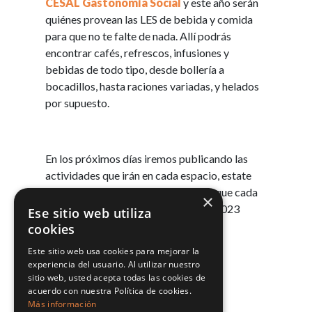
CESAL Gastonomía Social
y este año serán
quiénes provean las LES de bebida y comida
para que no te falte de nada. Allí podrás
encontrar cafés, refrescos, infusiones y
bebidas de todo tipo, desde bollería a
bocadillos, hasta raciones variadas, y helados
por supuesto.
En los próximos días iremos publicando las
actividades que irán en cada espacio, estate
atento a la web y redes sociales, porque cada
×
vez queda menos para estas las LES 2023
Ese sitio web utiliza
cookies
os esperamos.
Este sitio web usa cookies para mejorar la
experiencia del usuario. Al utilizar nuestro
sitio web, usted acepta todas las cookies de
acuerdo con nuestra Política de cookies.
Más información