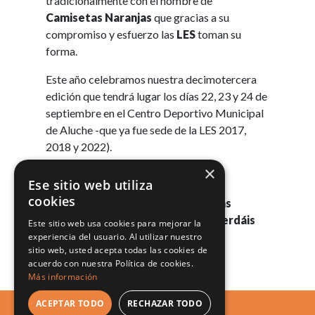
tradicionalmente con el nombre de
Camisetas Naranjas
que gracias a su
compromiso y esfuerzo las
LES
toman su
forma.
Este año celebramos nuestra decimotercera
edición que tendrá lugar los días 22, 23 y 24 de
septiembre en el Centro Deportivo Municipal
de Aluche -que ya fue sede de la LES 2017,
2018 y 2022).
×
Ese sitio web utiliza
cookies
¡Recordad, estad atentos a todas
nuestras redes sociales y no os perdáis
Este sitio web usa cookies para mejorar la
ningún evento!
experiencia del usuario. Al utilizar nuestro
sitio web, usted acepta todas las cookies de
acuerdo con nuestra Política de cookies.
Más información
ACEPTAR TODO
RECHAZAR TODO
LUDO ERGO SUM